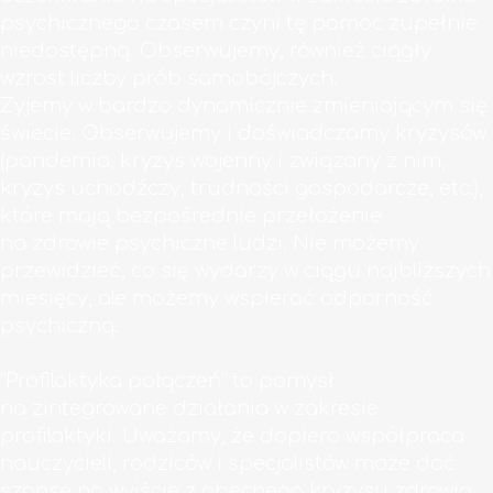
psychicznego czasem czyni tę pomoc zupełnie
niedostępną. Obserwujemy, również ciągły
wzrost liczby prób samobójczych.
Żyjemy w bardzo dynamicznie zmieniającym się
świecie. Obserwujemy i doświadczamy kryzysów
(pandemia, kryzys wojenny i związany z nim,
kryzys uchodźczy, trudności gospodarcze, etc.),
które mają bezpośrednie przełożenie
na zdrowie psychiczne ludzi. Nie możemy
przewidzieć, co się wydarzy w ciągu najbliższych
miesięcy, ale możemy wspierać odporność
psychiczną.
“Profilaktyka połączeń” to pomysł
na zintegrowane działania w zakresie
profilaktyki. Uważamy, że dopiero współpraca
nauczycieli, rodziców i specjalistów może dać
szansę na wyjście z obecnego kryzysu zdrowia