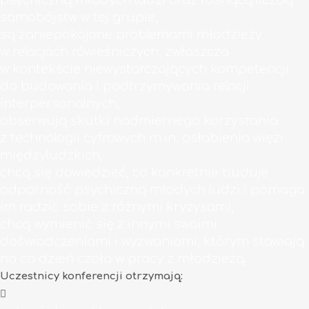
psychiczną młodych ludzi oraz rosnącą liczbą
samobójstw w tej grupie,
są zaniepokojone problemami młodzieży
w relacjach rówieśniczych, zwłaszcza
w kontekście niewystarczających kompetencji
do budowania i podtrzymywania relacji
interpersonalnych,
obserwują skutki nadmiernego korzystania
z technologii cyfrowych m.in. osłabienia więzi
międzyludzkich,
chcą się dowiedzieć, co konkretnie buduje
odporność psychiczną młodych ludzi i pomaga
im radzić sobie z różnymi kryzysami,
chcą wymienić się z innymi swoimi
doświadczeniami i wyzwaniami, którym stawiają
na co dzień czoła w pracy z młodzieżą.
Uczestnicy konferencji otrzymają: