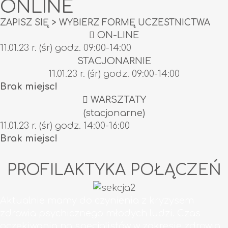
ONLINE
ZAPISZ SIĘ > WYBIERZ FORMĘ UCZESTNICTWA
ON-LINE
11.01.23 r. (śr) godz. 09:00-14:00
STACJONARNIE
11.01.23 r. (śr) godz. 09:00-14:00
Brak miejsc!
WARSZTATY
(stacjonarne)
11.01.23 r. (śr) godz. 14:00-16:00
Brak miejsc!
PROFILAKTYKA POŁĄCZEŃ
Aktualnie mamy do czynienia z kryzysem
zdrowia psychicznego młodych ludzi. Czas
oczekiwania na specjalistów w zakresie zdrowia